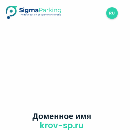
RU
Доменное имя
krov-sp.ru