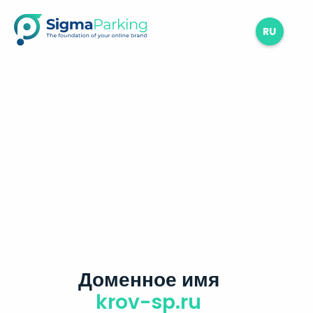
RU
Доменное имя
krov-sp.ru