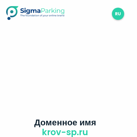
RU
Доменное имя
krov-sp.ru