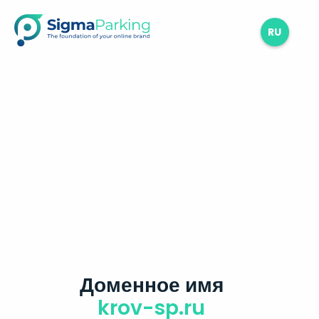
RU
Доменное имя
krov-sp.ru