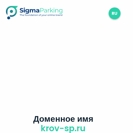
RU
Доменное имя
krov-sp.ru