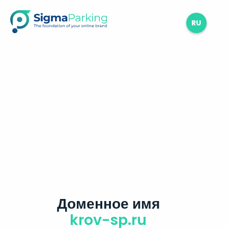
RU
Доменное имя
krov-sp.ru