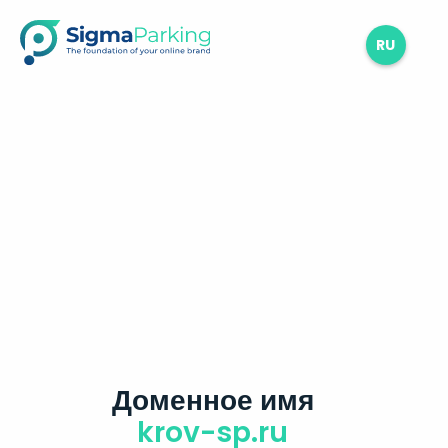
RU
Доменное имя
krov-sp.ru