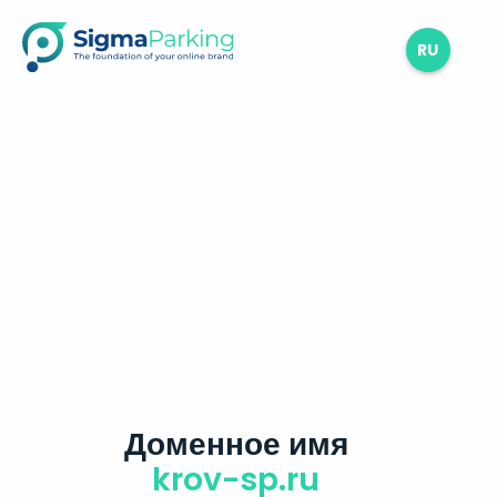
RU
Доменное имя
krov-sp.ru