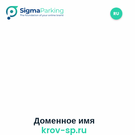
RU
Доменное имя
krov-sp.ru