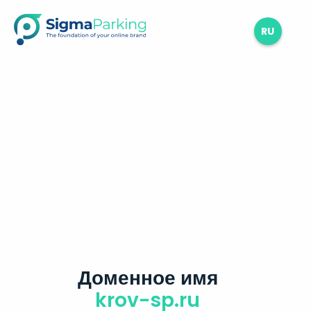
RU
Доменное имя
krov-sp.ru