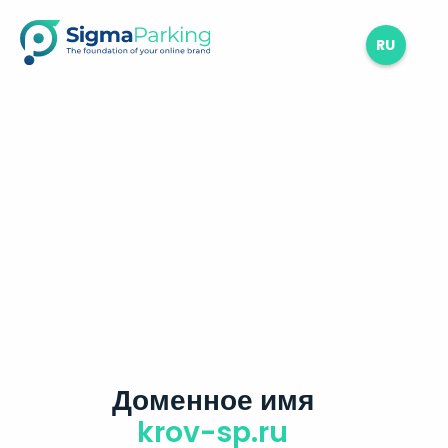
RU
Доменное имя
krov-sp.ru