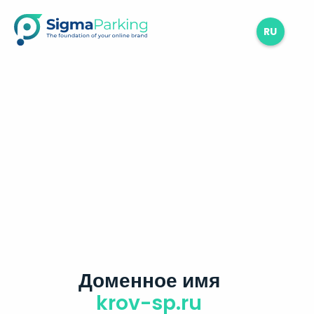
RU
Доменное имя
krov-sp.ru