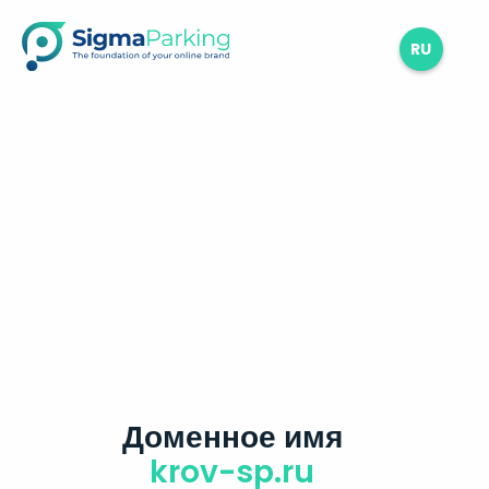
RU
Доменное имя
krov-sp.ru