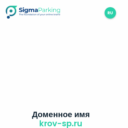
RU
Доменное имя
krov-sp.ru