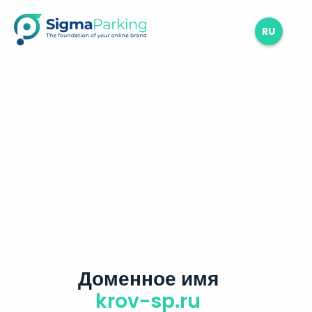
RU
Доменное имя
krov-sp.ru