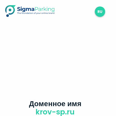
RU
Доменное имя
krov-sp.ru