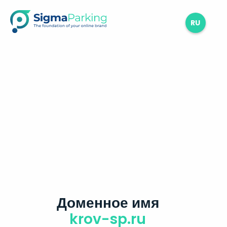
RU
Доменное имя
krov-sp.ru