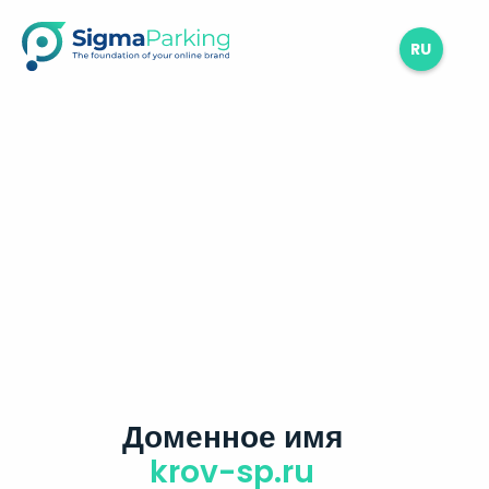
RU
Доменное имя
krov-sp.ru