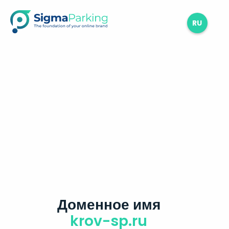
RU
Доменное имя
krov-sp.ru