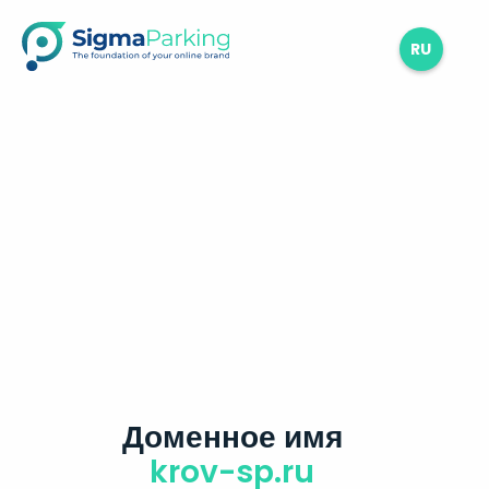
RU
Доменное имя
krov-sp.ru