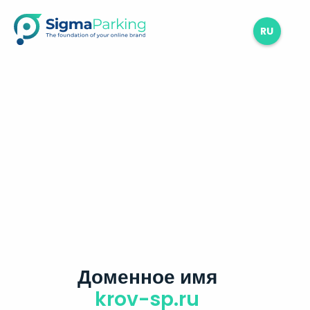
RU
Доменное имя
krov-sp.ru