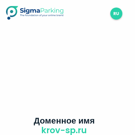
RU
Доменное имя
krov-sp.ru