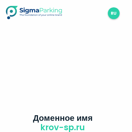
RU
Доменное имя
krov-sp.ru