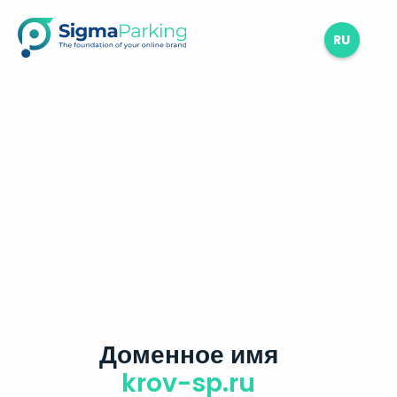
RU
Доменное имя
krov-sp.ru