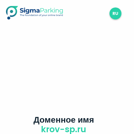
RU
Доменное имя
krov-sp.ru