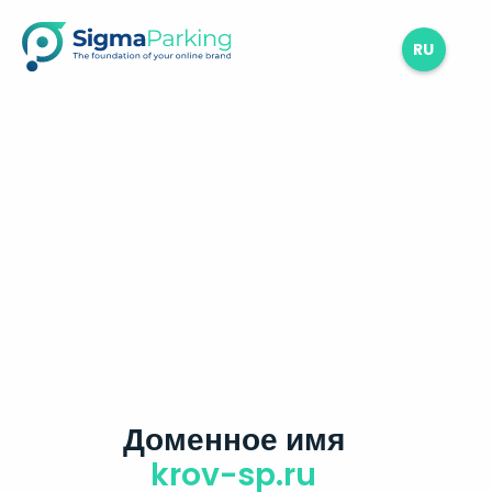
RU
Доменное имя
krov-sp.ru