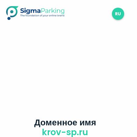
RU
Доменное имя
krov-sp.ru