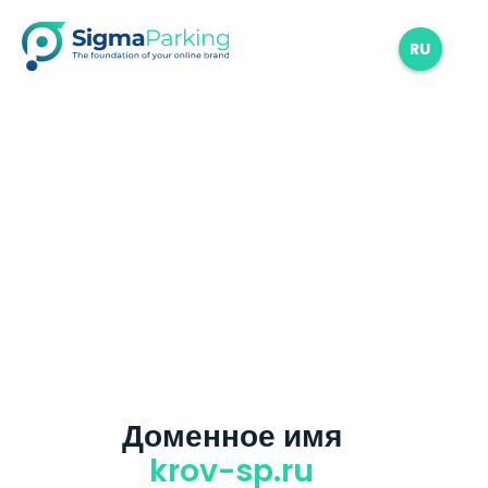
RU
Доменное имя
krov-sp.ru