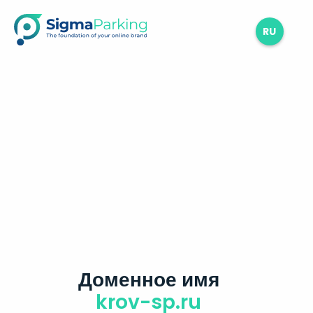
RU
Доменное имя
krov-sp.ru