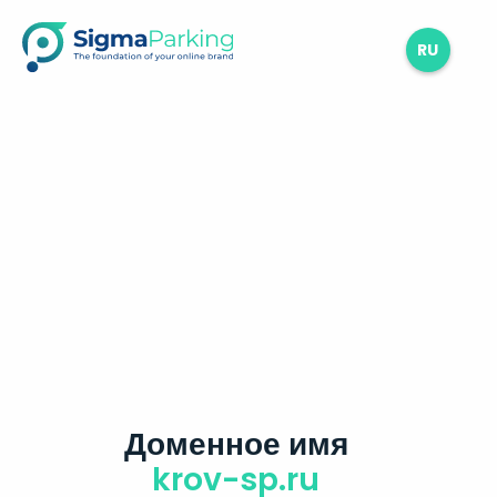
RU
Доменное имя
krov-sp.ru