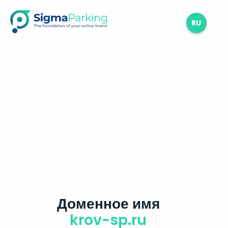
RU
Доменное имя
krov-sp.ru